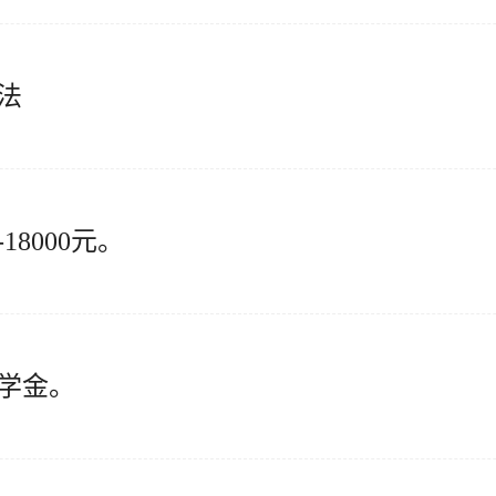
法
8000元。
学金。